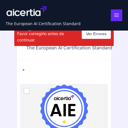
Ir
al
Plataforma de Pago Certificación IA
contenido
The European AI Certification Standard