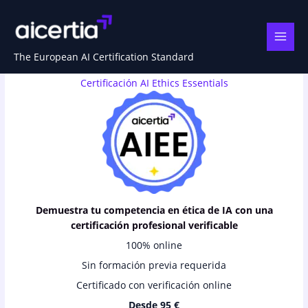
Ir
al
contenido
The European AI Certification Standard
Certificación AI Ethics Essentials
Demuestra tu competencia en ética de IA con una
certificación profesional verificable
100% online
Sin formación previa requerida
Certificado con verificación online
Desde 95 €